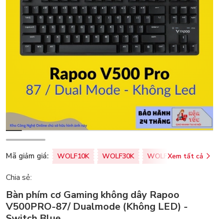
Mã giảm giá:
WOLF10K
WOLF30K
WOLF50K
Xem tất cả
ZALOPA
Chia sẻ:
Bàn phím cơ Gaming không dây Rapoo
V500PRO-87/ Dualmode (Không LED) -
Switch Blue