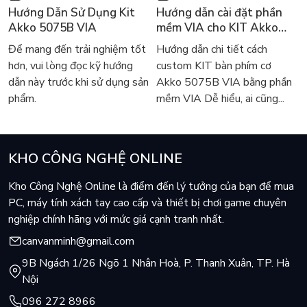
- Một cổng USB 2.0 (dành cho PC)
Hướng Dẫn Sử Dụng Kit
Hướng dẫn cài đặt phần
- Windows 7 trở lên
Akko 5075B VIA
mềm VIA cho KIT Akko
5075B VIA
Để mang đến trải nghiệm tốt
Hướng dẫn chi tiết cách
Kết Nối Kép Linh Hoạt Không Dây 2.4GHz Hoặc Có Dây
hơn, vui lòng đọc kỹ hướng
custom KIT bàn phím cơ
USB
dẫn này trước khi sử dụng sản
Akko 5075B VIA bằng phần
Thiết bị thu phát sóng nhỏ nhắn 2.4G mang lại sự tiện lợi khi
phẩm.
mềm VIA Dễ hiểu, ai cũng...
kết nối không dây, cho tín hiệu ổn định mạnh mẻ với tần số
2.4GHz đảm bảo quá trình ghép nối nhanh chóng và không bị
lagging trong giải trí Gaming cần phản ứng thao tác nhanh
KHO CÔNG NGHỆ ONLINE
chóng.
Kho Công Nghệ Online là điểm đến lý tưởng của bạn để mua
PC, máy tính xách tay cao cấp và thiết bị chơi game chuyên
nghiệp chính hãng với mức giá cạnh tranh nhất.
canvanminh@gmail.com
9B Ngách 1/26 Ngõ 1 Nhân Hoà, P. Thanh Xuân, TP. Hà
Nội
096 272 8966