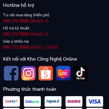
Hotline hỗ trợ
Tư vấn mua hàng (Miễn phí)
096 272 8966
(Nhánh 1)
Hỗ trợ kỹ thuật
096 272 8966
(Nhánh 2)
Góp ý, khiếu nại
096 272 8966
(8h00 - 22h00)
Bề Mặt Hợp Kim Nhôm Sang Trọng
Kết nối với Kho Công Nghệ Online
Lớp trên cùng bằng hợp kim nhôm là bộ khung của bàn phím.
Kết quả là thiết kế đẹp mắt cân bằng tất cả các tính năng.
Với trọng tâm là hiệu suất cao và vẻ ngoài đẳng cấp,
V500PRO được chế tạo từ những vật liệu cao cấp nhất.
Phương thức thanh toán
Truy Cập Đa Phương Tiện MultiMedia Thuận Tiện
Vẫn ở trong trò chơi khi bạn điều khiển âm thanh. Các phím
FN trên V500PRO có chức năng điều khiển phương tiện dành