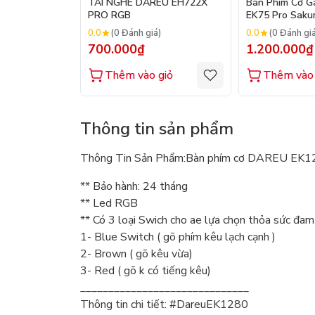
TAI NGHE DAREU EH722X
Bàn Phím Cơ G
PRO RGB
EK75 Pro Saku
0.0
0.0
(0 Đánh giá)
(0 Đánh gi
700.000₫
1.200.000₫
Thêm vào giỏ
Thêm vào 
Thông tin sản phẩm
Thông Tin Sản Phẩm:Bàn phím cơ DAREU EK12
** Bảo hành: 24 tháng
** Led RGB
** Có 3 loại Swich cho ae lựa chọn thỏa sức đa
1- Blue Switch ( gõ phím kêu lạch cạnh )
2- Brown ( gõ kêu vừa)
3- Red ( gõ k có tiếng kêu)
______________________________
Thông tin chi tiết: #DareuEK1280