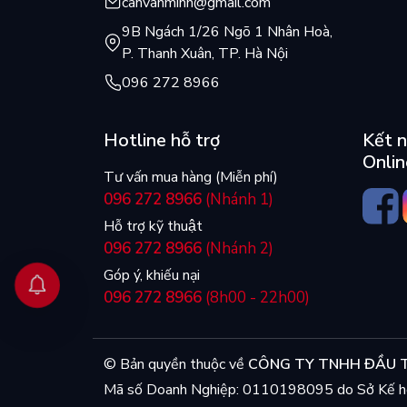
canvanminh@gmail.com
9B Ngách 1/26 Ngõ 1 Nhân Hoà,
P. Thanh Xuân, TP. Hà Nội
096 272 8966
Hotline hỗ trợ
Kết n
Onlin
Tư vấn mua hàng (Miễn phí)
096 272 8966
(Nhánh 1)
Hỗ trợ kỹ thuật
096 272 8966
(Nhánh 2)
Góp ý, khiếu nại
096 272 8966
(8h00 - 22h00)
© Bản quyền thuộc về
CÔNG TY TNHH ĐẦU T
Mã số Doanh Nghiệp: 0110198095 do Sở Kế ho