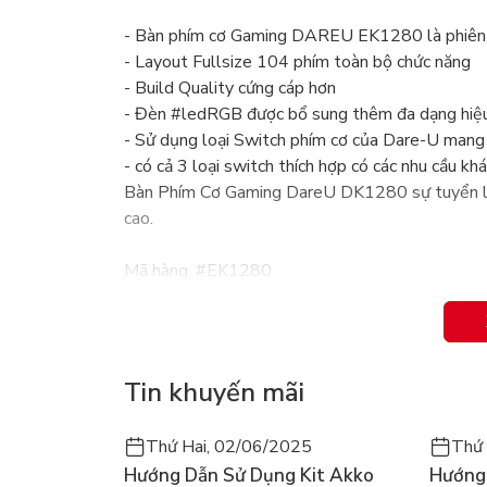
- Bàn phím cơ Gaming DAREU EK1280 là phiên
- Layout Fullsize 104 phím toàn bộ chức năng
- Build Quality cứng cáp hơn
- Đèn #ledRGB được bổ sung thêm đa dạng hiệ
- Sử dụng loại Switch phím cơ của Dare-U ma
- có cả 3 loại switch thích hợp có các nhu cầu kh
Bàn Phím Cơ Gaming DareU DK1280 sự tuyển lự
cao.
Mã hàng: #EK1280
Bảo hành: 24 THÁNG
Hãng cung cấp: DAREU
"RGB Mechanical Keyboard
104 key
Tin khuyến mãi
""D"" switch: Blue/ Brown/ Red
N-key rollover: yes
Thứ Hai, 02/06/2025
Thứ 
Dây: một.8m"
Hướng Dẫn Sử Dụng Kit Akko
Hướng 
- tiêu dùng switch D độc quyền của hãng, độ bền