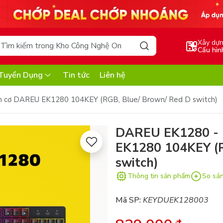
Xây dự
Cấu hìn
Tuyển Dụng
Tin tức
Liên hệ
 cơ DAREU EK1280 104KEY (RGB, Blue/ Brown/ Red D switch)
DAREU EK1280 - 
EK1280 104KEY (R
switch)
Thông tin sản phẩm
So sá
Mã SP:
KEYDUEK128003