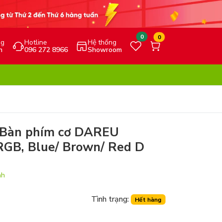
0
0
ng
Hotline
Hệ thống
h
096 272 8966
Showroom
Bàn phím cơ DAREU
GB, Blue/ Brown/ Red D
nh
Tình trạng:
Hết hàng