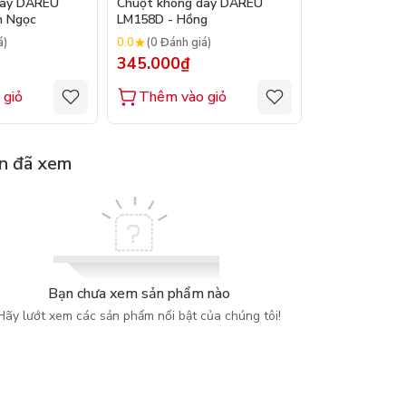
dây DAREU
Chuột không dây DAREU
Chuột không 
h Ngọc
LM158D - Hồng
LM158D - Trắ
0.0
0.0
á)
(0 Đánh giá)
(0 Đánh gi
345.000₫
345.000₫
 giỏ
Thêm vào giỏ
Thêm vào
n đã xem
Bạn chưa xem sản phẩm nào
Hãy lướt xem các sản phẩm nổi bật của chúng tôi!