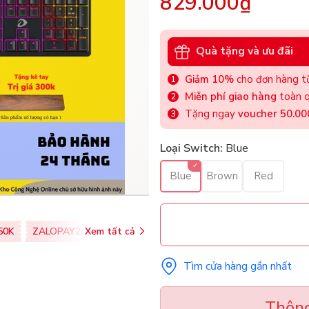
829.000₫
Quà tặng và ưu đãi
Giảm 10%
cho đơn hàng từ
Miễn phí giao hàng
toàn q
Tặng ngay
voucher 50.0
Loại Switch:
Blue
Blue
Brown
Red
50K
ZALOPAY25K
Xem tất cả
SHOPEEPAY026
Tìm cửa hàng gần nhất
Thông