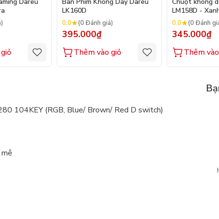
aming Dareu
Bàn Phím Không Dây Dareu
Chuột không 
ra
LK160D
LM158D - Xan
0.0
0.0
á)
(0 Đánh giá)
(0 Đánh gi
395.000₫
345.000₫
giỏ
Thêm vào giỏ
Thêm vào
Bạ
80 104KEY (RGB, Blue/ Brown/ Red D switch)
m mê