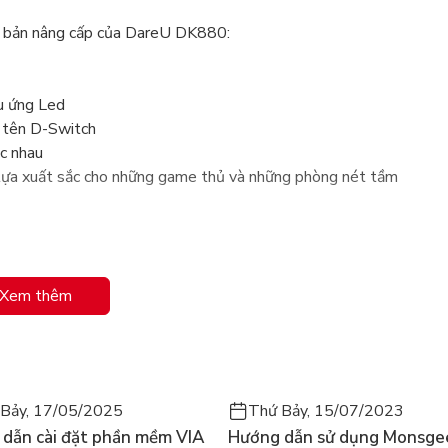
 bản nâng cấp của DareU DK880:
u ứng Led
ng tên D-Switch
ác nhau
a xuất sắc cho những game thủ và những phòng nét tầm
Xem thêm
Bảy, 17/05/2025
Thứ Bảy, 15/07/2023
dẫn cài đặt phần mềm VIA
Hướng dẫn sử dụng Monsge
 50 triệu lần bấm.