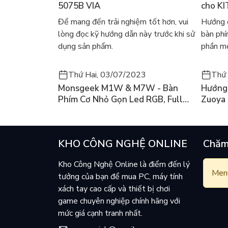
5075B VIA
cho KI
- Led RGB phổ thông hiệu ứng, chọn màu Fn + Sc
- bề ngoài rãnh đi dây nhân thể lợi.
Để mang đến trải nghiệm tốt hơn, vui
Hướng d
- Keycap ABS doubleshot, font chữ rất đẹp.
lòng đọc kỹ hướng dẫn này trước khi sử
bàn ph
dụng sản phẩm.
phần mề
Thứ Hai, 03/07/2023
Thứ 
Monsgeek M1W & M7W - Bàn
Hướng 
Phím Cơ Nhỏ Gọn Led RGB, Full
Zuoya
Nhôm Có 3 Mode
KHO CÔNG NGHỆ ONLINE
Chăm
Kho Công Nghệ Online là điểm đến lý
Menu
tưởng của bạn để mua PC, máy tính
xách tay cao cấp và thiết bị chơi
game chuyên nghiệp chính hãng với
mức giá cạnh tranh nhất.