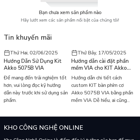
Bạn chưa xem sản phẩm nào
Keycap tặng kèm của AKKO 5075B Plus Black & Cyan
Hãy lướt xem các sản phẩm nổi bật của chúng tôi!
NGHIÊM CẤM SẠC TRỰC TIẾP QUA CỦ SẠC
Tin khuyến mãi
- Model: 5075B Plus (Layout 75%)
- LED nền RGB (6028 SMD LED) với nhiều chế độ và có cả
Thứ Hai, 02/06/2025
Thứ Bảy, 17/05/2025
LED 2 bên hông phím
Hướng Dẫn Sử Dụng Kit
Hướng dẫn cài đặt phần
- 3 chế độ kết nối: Dây / Bluetooth 5.0 / 2.4Ghz.
NSX
Akko 5075B VIA
mềm VIA cho KIT Akko
khuyến cáo chỉ nên cắm USB receiver 2.4ghz vào cổng
5075B VIA
Để mang đến trải nghiệm tốt
Hướng dẫn chi tiết cách
USB 2.0 để được tín hiệu không dây tốt nhất.
hơn, vui lòng đọc kỹ hướng
custom KIT bàn phím cơ
- Pin 3000mah (Tiêu thụ 12ma / giờ ở chế độ không dây và
dẫn này trước khi sử dụng sản
Akko 5075B VIA bằng phần
không bật LED)
phẩm.
mềm VIA Dễ hiểu, ai cũng...
- Kích thước: 335x146x42 mm | Nặng ~ 1.1Kg
- Cấu trúc Gasket mount + Plate PC giúp âm gõ đều nhau ở
các row.
- Keycap PBT Double-Shot, ASA profile
KHO CÔNG NGHỆ ONLINE
- Loại switch: AKKO CS Switch (Silver / Wine Red)