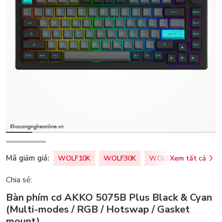
Mã giảm giá:
WOLF10K
WOLF30K
WOLF50K
Xem tất cả
ZALOPA
Chia sẻ:
Bàn phím cơ AKKO 5075B Plus Black & Cyan
(Multi-modes / RGB / Hotswap / Gasket
mount)