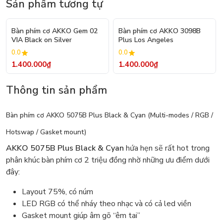
Sản phẩm tương tự
Bàn phím cơ AKKO Gem 02
Bàn phím cơ AKKO 3098B
VIA Black on Silver
Plus Los Angeles
0.0
0.0
1.400.000₫
1.400.000₫
Thông tin sản phẩm
Bàn phím cơ AKKO 5075B Plus Black & Cyan (Multi-modes / RGB /
Hotswap / Gasket mount)
AKKO 5075B Plus Black & Cyan
hứa hẹn sẽ rất hot trong
phân khúc bàn phím cơ 2 triệu đồng nhờ những ưu điểm dưới
đây:
Layout 75%, có núm
LED RGB có thể nháy theo nhạc và có cả led viền
Gasket mount giúp âm gõ “êm tai”