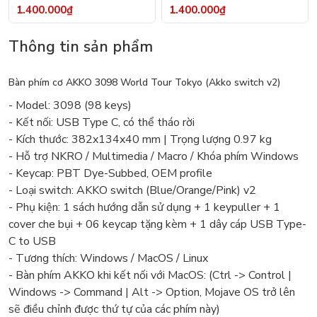
1.400.000₫
1.400.000₫
Thông tin sản phẩm
Bàn phím cơ AKKO 3098 World Tour Tokyo (Akko switch v2)
- Model: 3098 (98 keys)
- Kết nối: USB Type C, có thể tháo rời
- Kích thước: 382x134x40 mm | Trọng lượng 0.97 kg
- Hỗ trợ NKRO / Multimedia / Macro / Khóa phím Windows
- Keycap: PBT Dye-Subbed, OEM profile
- Loại switch: AKKO switch (Blue/Orange/Pink) v2
- Phụ kiện: 1 sách hướng dẫn sử dụng + 1 keypuller + 1
cover che bụi + 06 keycap tặng kèm + 1 dây cáp USB Type-
C to USB
- Tương thích: Windows / MacOS / Linux
- Bàn phím AKKO khi kết nối với MacOS: (Ctrl -> Control |
Windows -> Command | Alt -> Option, Mojave OS trở lên
sẽ điều chỉnh được thứ tự của các phím này)