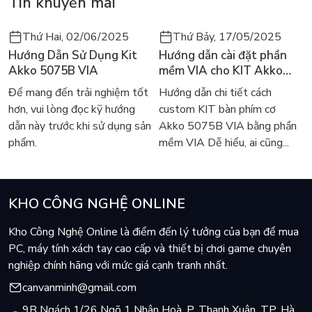
Tin khuyến mãi
Thứ Hai, 02/06/2025
Thứ Bảy, 17/05/2025
Hướng Dẫn Sử Dụng Kit
Hướng dẫn cài đặt phần
Akko 5075B VIA
mềm VIA cho KIT Akko
5075B VIA
Để mang đến trải nghiệm tốt
Hướng dẫn chi tiết cách
hơn, vui lòng đọc kỹ hướng
custom KIT bàn phím cơ
dẫn này trước khi sử dụng sản
Akko 5075B VIA bằng phần
phẩm.
mềm VIA Dễ hiểu, ai cũng...
KHO CÔNG NGHỆ ONLINE
Kho Công Nghệ Online là điểm đến lý tưởng của bạn để mua
PC, máy tính xách tay cao cấp và thiết bị chơi game chuyên
nghiệp chính hãng với mức giá cạnh tranh nhất.
canvanminh@gmail.com
9B Ngách 1/26 Ngõ 1 Nhân Hoà, P. Thanh Xuân, TP. Hà