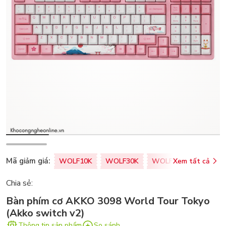
Mã giảm giá:
WOLF10K
WOLF30K
WOLF50K
Xem tất cả
ZALOPA
Chia sẻ:
Bàn phím cơ AKKO 3098 World Tour Tokyo
(Akko switch v2)
Thông tin sản phẩm
So sánh