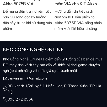
Akko 5075B VIA
mềm VIA cho KIT Akko
- Kích thước: 440*132*41mm
5075B VIA
- Trọng lượng ~ 1.2kg
Để mang đến trải nghiệm tốt
Hướng dẫn chi tiết cách
hơn, vui lòng đọc kỹ hướng
custom KIT bàn phím cơ
dẫn này trước khi sử dụng sản
Akko 5075B VIA bằng phần
phẩm.
mềm VIA Dễ hiểu, ai cũng...
KHO CÔNG NGHỆ ONLINE
Kho Công Nghệ Online là điểm đến lý tưởng của bạn để mua
PC, máy tính xách tay cao cấp và thiết bị chơi game chuyên
nghiệp chính hãng với mức giá cạnh tranh nhất.
canvanminh@gmail.com
9B Ngách 1/26 Ngõ 1 Nhân Hoà, P. Thanh Xuân, TP. Hà
Nội
096 272 8966