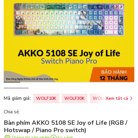
Mã giảm giá:
WOLF10K
WOLF30K
WOLF50K
Xem tất cả
ZALOPA
Chia sẻ:
Bàn phím AKKO 5108 SE Joy of Life (RGB /
Hotswap / Piano Pro switch)
Thông tin sản phẩm
So sánh