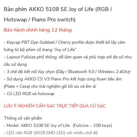
Bàn phím AKKO 5108 SE Joy of Life (RGB /
Hotswap / Piano Pro switch)
Bảo hành chính hãng 12 tháng
- Keycap PBT Dye-Subbed / Cherry profile được thiết kế lấy cảm
hứng từ bộ phim cổ trang “Joy of Life”
- Layout Fullsize phổ thông, dễ làm quen và phù hợp với đa số nhu
cầu sử dụng
- 3 chế độ kết nối tùy chọn (Dây / Bluetooth 5.0 / Wireless 2.4Ghz)
- Sử dụng AKKO CS V3 Piano Pro kết hợp cùng foam tiêu âm
(Plate + Case) cho trải nghiệm gõ tối ưu và êm ái
- Có LED RGB và hotswap
LƯU Ý: NGHIÊM CẤM SẠC TRỰC TIẾP QUA CỦ SẠC
Thông số sản phẩm
- Model: AKKO 5108 SE Joy of Life (Fullsize – 108 keys)
- LED nền RGB (6028 SMD LED) với nhiều chế độ