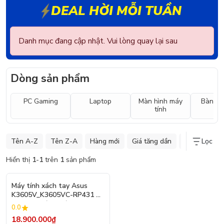
DEAL HỜI MỖI TUẦN
Danh mục đang cập nhật. Vui lòng quay lại sau
Dòng sản phẩm
PC Gaming
Laptop
Màn hình máy
Bàn ph
tính
Tên A-Z
Tên Z-A
Hàng mới
Giá tăng dần
Giá giảm dần
Lọc
Hiển thị
1
-
1
trên
1
sản phẩm
Máy tính xách tay Asus
K3605V_K3605VC-RP431 W
i5-13420H/16GB/512GB
0.0
SSD/RTX 3050 4GB/1 6"
18.900.000₫
WUXGA/ax+BT/Win 11