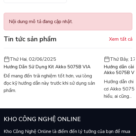
Home/Đen (Indie Black )
/2YW
Nội dung mô tả đang cập nhật.
Tin tức sản phẩm
Xem tất cả
Thứ Hai, 02/06/2025
Thứ Bảy, 1
Hướng Dẫn Sử Dụng Kit Akko 5075B VIA
Hướng dẫn cài
Akko 5075B V
Để mang đến trải nghiệm tốt hơn, vui lòng
Hướng dẫn chi 
đọc kỹ hướng dẫn này trước khi sử dụng sản
cơ Akko 5075
phẩm.
hiểu, ai cũng...
KHO CÔNG NGHỆ ONLINE
Kho Công Nghệ Online là điểm đến lý tưởng của bạn để mua