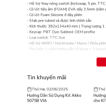
- Hỗ trợ thay nóng switch (hotswap, 5 pin, TT
- Có lót tiêu âm (FOAM) EVA dầy 3.5mm (nằm g
- Có lót Foam Silicone ở đáy phím
- Stab pre-lubed và được tinh chỉnh sẵn
- Kích thước: 382x134x40 mm | Trọng lượng 1
- Keycap: PBT Dye-Subbed, OEM profile
- Loại switch: TTC Ace
- Hỗ trợ NKRO / Multimedia / Macro / Khóa p
- Phụ kiện: 1 sách hướng dẫn sử dụng + 1 keypu
2.4Ghz + keycap tặng kèm
- Tương thích: Windows / MacOS / Linux (có hỗ
- Bàn phím AKKO khi kết nối với MacOS: (Ctrl 
OS trở lên sẽ điều chỉnh được thứ tự của các ph
Tin khuyến mãi
Thứ Hai, 02/06/2025
Thứ 
Hướng Dẫn Sử Dụng Kit Akko
Hướng 
5075B VIA
cho KI