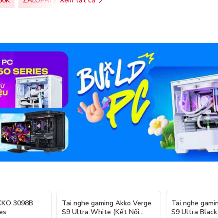
50K
ZALOPAY25K
Xem tất cả
SHOPEEPAY026
AKKO 3098B
Tai nghe gaming Akko Verge
Tai nghe gami
es
S9 Ultra White (Kết Nối
S9 Ultra Black