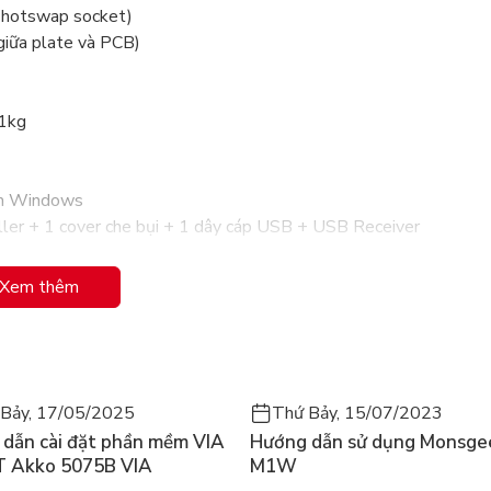
C hotswap socket)
iữa plate và PCB)
.1kg
hím Windows
ller + 1 cover che bụi + 1 dây cáp USB + USB Receiver
 trợ MAC Function)
Xem thêm
-> Control | Windows -> Command | Alt -> Option, Mojave
ím này)
Bảy, 17/05/2025
Thứ Bảy, 15/07/2023
dẫn cài đặt phần mềm VIA
Hướng dẫn sử dụng Monsge
T Akko 5075B VIA
M1W