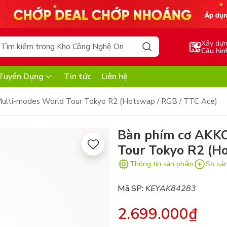
Xây dự
Cấu hìn
Tuyển Dụng
Tin tức
Liên hệ
ulti-modes World Tour Tokyo R2 (Hotswap / RGB / TTC Ace)
Bàn phím cơ AKK
Tour Tokyo R2 (H
Thông tin sản phẩm
So sá
Mã SP:
KEYAK84283
2.699.000₫