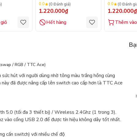
Quad – Mode)
Quad – Mode)
0.0
0.0
á)
(0 Đánh giá)
(0 Đánh gi
1.220.000₫
1.220.000₫
giỏ
Hết hàng
Thêm vào
Bạ
swap / RGB / TTC Ace)
ức hút với người dùng nhờ tông màu trắng hồng cùng
n này đã được nâng cấp lên switch cao cấp hơn là TTC Ace
h 5.0 (tối đa 3 thiết bị) / Wireless 2.4Ghz (1 trong 3).
z vào cổng USB 2.0 để được tín hiệu không dây tốt nhất.
 cấn switch) với nhiều chế độ