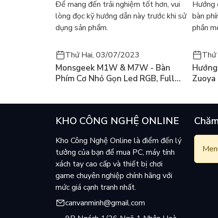
Để mang đến trải nghiệm tốt hơn, vui
Hướng d
lòng đọc kỹ hướng dẫn này trước khi sử
bàn ph
dụng sản phẩm.
phần mề
Thứ Hai, 03/07/2023
Thứ 
Monsgeek M1W & M7W - Bàn
Hướng 
Phím Cơ Nhỏ Gọn Led RGB, Full
Zuoya
Nhôm Có 3 Mode
KHO CÔNG NGHỆ ONLINE
Chăm
Kho Công Nghệ Online là điểm đến lý
Menu
tưởng của bạn để mua PC, máy tính
xách tay cao cấp và thiết bị chơi
game chuyên nghiệp chính hãng với
Hotkey của AKKO 3098B Multi-modes World 
mức giá cạnh tranh nhất.
canvanminh@gmail.com