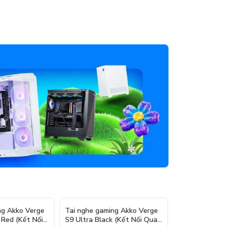
ng Akko Verge
Tai nghe gaming Akko Verge
Tai nghe gam
 Red (Kết Nối
S9 Ultra Black (Kết Nối Quad
White ( Kết N