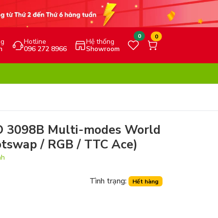
0
0
ng
Hotline
Hệ thống
h
096 272 8966
Showroom
O 3098B Multi-modes World
otswap / RGB / TTC Ace)
nh
Tình trạng:
Hết hàng