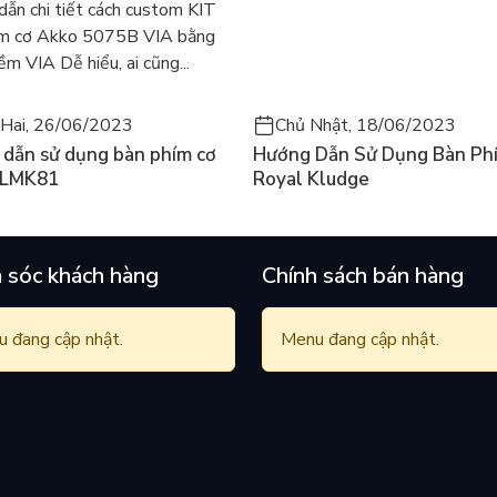
ẫn chi tiết cách custom KIT
ím cơ Akko 5075B VIA bằng
m VIA Dễ hiểu, ai cũng...
Hai, 26/06/2023
Chủ Nhật, 18/06/2023
dẫn sử dụng bàn phím cơ
Hướng Dẫn Sử Dụng Bàn Ph
 LMK81
Royal Kludge
 sóc khách hàng
Chính sách bán hàng
 đang cập nhật.
Menu đang cập nhật.
Tour Tokyo R2