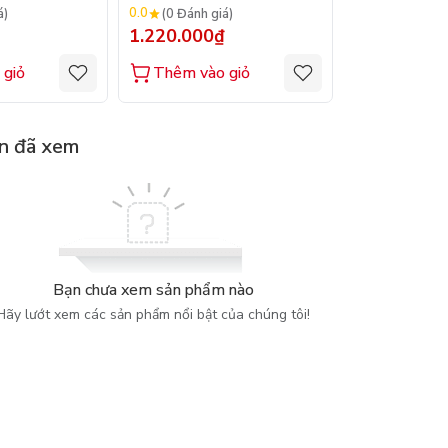
– Mode)
Mode)
0.0
0.0
á)
(0 Đánh giá)
(0 Đánh gi
1.220.000₫
1.100.000
 giỏ
Thêm vào giỏ
Thêm vào
n đã xem
Bạn chưa xem sản phẩm nào
Hãy lướt xem các sản phẩm nổi bật của chúng tôi!