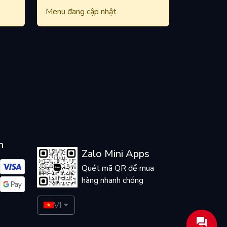
Menu đang cập nhật.
n
Zalo Mini Apps
Quét mã QR để mua
hàng nhanh chóng
VI