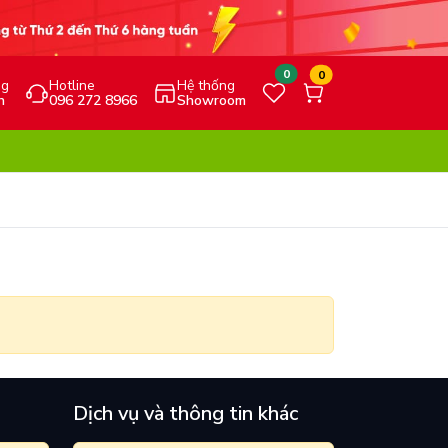
0
0
ng
Hotline
Hệ thống
h
096 272 8966
Showroom
Dịch vụ và thông tin khác