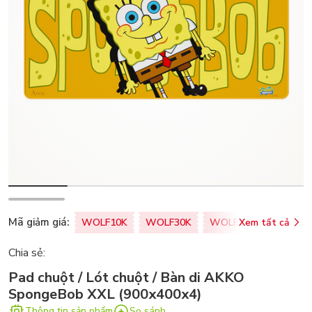
Mã giảm giá:
WOLF10K
WOLF30K
WOLF50K
Xem tất cả
ZALOPA
Chia sẻ:
Pad chuột / Lót chuột / Bàn di AKKO
SpongeBob XXL (900x400x4)
Thông tin sản phẩm
So sánh